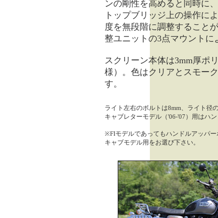
ンの剛性を高めると同時に
トップブリッジ上の操作に
度を無段階に調整すること
整ユニットの3点マウントに
スクリーン本体は3mm厚ポ
様）。色はクリアとスモーク
す。
ライト左右のボルトは8mm、ライト径
キャブレターモデル（'06-'07）用
※FIモデルであってもハンドルアッパ
キャブモデル用をお選び下さい。