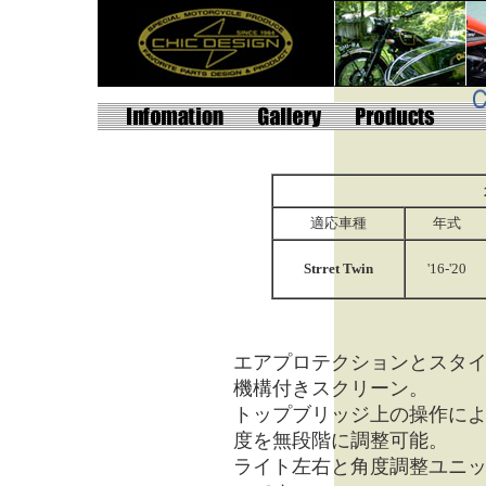
適応車種
年式
Strret Twin
'16-'20
エアプロテクションとスタ
機構付きスクリーン。
トップブリッジ上の操作に
度を無段階に調整可能。
ライト左右と角度調整ユニッ