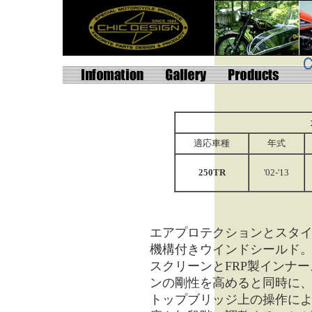
適応車種
年式
250TR
'02-'13
エアプロテクションとスタ
機構付きウインドシールド
スクリーンとFRP製インナ
ンの剛性を高めると同時に
トップブリッジ上の操作に