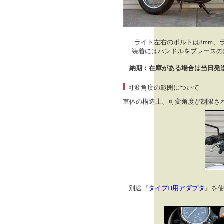
ライト左右のボルトは8mm、
装着にはハンドルをブレースの
納期：在庫がある場合は当日発
可変角度の範囲について
車体の構造上、可変角度が制限さ
別途『
タイプH用アダプタ
』を