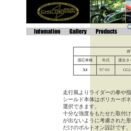
ガ
適応車種
年式
適合タ
X4
'97-'03
GG2
走行風よりライダーの拳や
シールド本体はポリカーボ
選択できます。
十分な強度をもたせた取付
が出ないように考慮された
だけの
ボルトオン設計
です