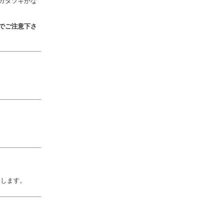
ガタツキがな
でご注意下さ
めします。