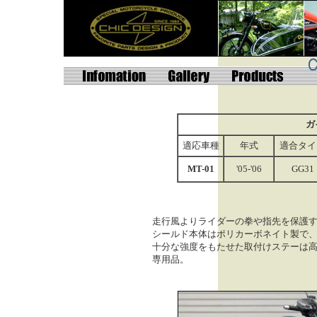
ガ
適応車種
年式
適合タイ
MT-01
'05-'06
GG31
走行風よりライダーの拳や指先を保護
シールド本体はポリカーボネイト製で
十分な強度をもたせた取付けステーは
専用品
。