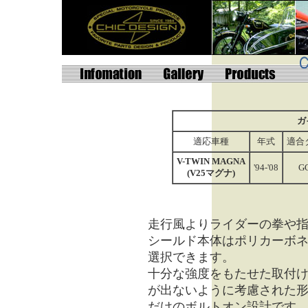
ガ
適応車種
年式
適合
V-TWIN MAGNA
'94-'08
G
(V25マグナ)
走行風よりライダーの拳や
シールド本体はポリカーボ
選択できます。
十分な強度をもたせた取付
が出ないように考慮された
だけの
ボルトオン設計
です