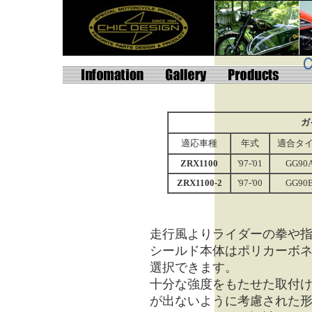
ガ
適応車種
年式
適合タ
ZRX1100
'97-'01
GG90
ZRX1100-2
'97-'00
GG90
走行風よりライダーの拳や
シールド本体はポリカーボ
選択できます。
十分な強度をもたせた取付
が出ないように考慮された