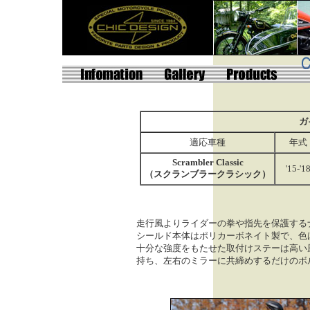
ガ
適応車種
年式
Scrambler Classic
'15-'1
（スクランブラークラシック）
走行風よりライダーの拳や指先を保護する
シールド本体はポリカーボネイト製で、色
十分な強度をもたせた取付けステーは高い
持ち、左右のミラーに共締めするだけのボ