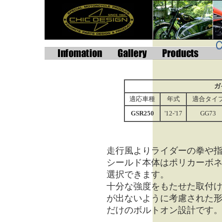
ガ
適応車種
年式
適合タイ
GSR250
'12-'17
GG73
走行風よりライダーの拳や
シールド本体はポリカーボ
選択できます。
十分な強度をもたせた取付
が出ないように考慮された
だけのボルトオン設計です