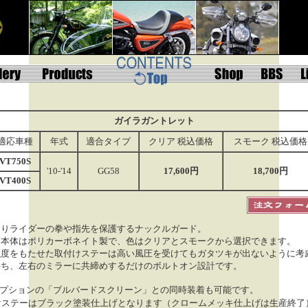
ガイラガントレット
適応車種
年式
適合タイプ
クリア 税込価格
スモーク 税込価格
VT750S
'10-'14
GG58
17,600円
18,700円
VT400S
よりライダーの拳や指先を保護する
ナックルガード
。
ド本体はポリカーボネイト製で、色はクリアとスモークから選択できます。
強度をもたせた取付けステーは高い風圧を受けてもガタツキが出ないように考
持ち、
左右のミラーに共締めするだけの
ボルトオン設計
です。
オプションの「ブルバードスクリーン」との同時装着も可能です。
けステーはブラック塗装仕上げとなります（クロームメッキ仕上げは生産終了