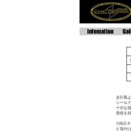
走行風
シール
十分な
形状を
※純正
※ 取付