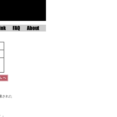
慮された
）。