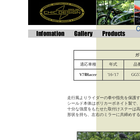
ガ
適応車種
年式
品
V7ⅡRacer
'16-'17
GG5
走行風よりライダーの拳や指先を保護
シールド本体はポリカーボネイト製で
十分な強度をもたせた取付けステーは
形状を持ち、左右のミラーに共締めす