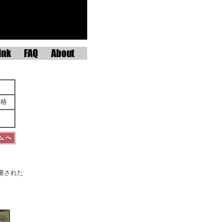
価格
慮された