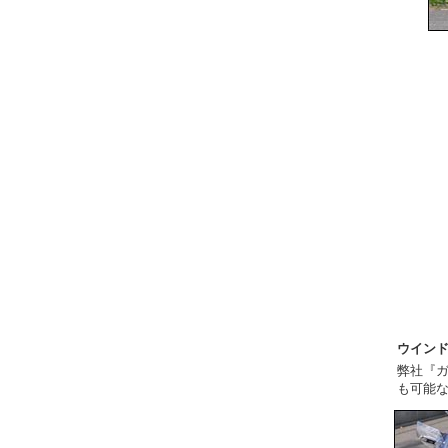
ウイン
弊社『
も可能