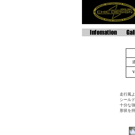
V
走行風
シール
十分な
形状を