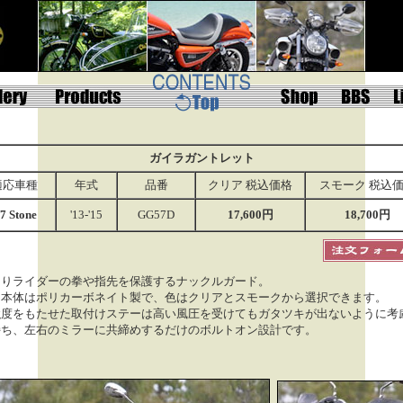
ガイラガントレット
適応車種
年式
品番
クリア 税込価格
スモーク 税込
7 Stone
'13-'15
GG57D
17,600円
18,700円
よりライダーの拳や指先を保護するナックルガード。
ド本体はポリカーボネイト製で、色はクリアとスモークから選択できます。
強度をもたせた取付けステーは高い風圧を受けてもガタツキが出ないように考
持ち、左右のミラーに共締めするだけのボルトオン設計です。