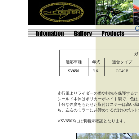
ガ
適応車種
年式
適合タイプ
SV650
'16-
GG49B
走行風よりライダーの拳や指先を保護するナ
シールド本体はポリカーボネイト製で、色は
十分な強度をもたせた取付けステーは高い風
ち、左右のミラーに共締めするだけのボルト
※SV650Xには装着未確認となります。