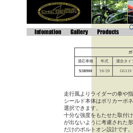
ガ
適応車種
年式
適合タイ
XSR900
'16-'20
GG119
走行風よりライダーの拳や
シールド本体はポリカーボ
選択できます。
十分な強度をもたせた取付
が出ないように考慮された
だけのボルトオン設計です