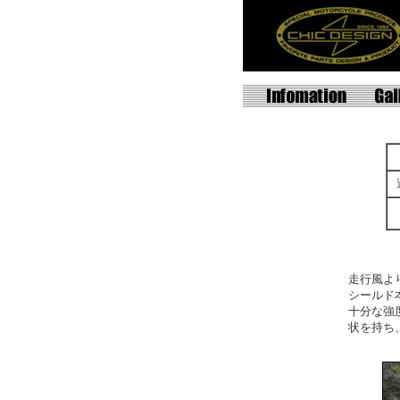
走行風よ
シールド
十分な強
状を持ち