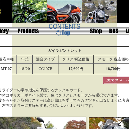
ガイラガントレット
適応車種
年式
適合タイプ
クリア 税込価格
スモーク 税込価格
MT-07
'18-'20
GG107B
17,600円
18,700円
りライダーの拳や指先を保護する
ナックルガード
。
本体はポリカーボネイト製で、色はクリアとスモークから選択できます。
度をもたせた取付けステーは高い風圧を受けてもガタツキが出ないように考
、
左右のミラーに共締めするだけの
ボルトオン設計
です。