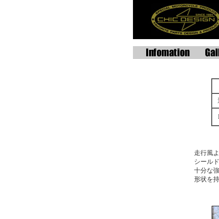
走行風
シール
十分な
形状を