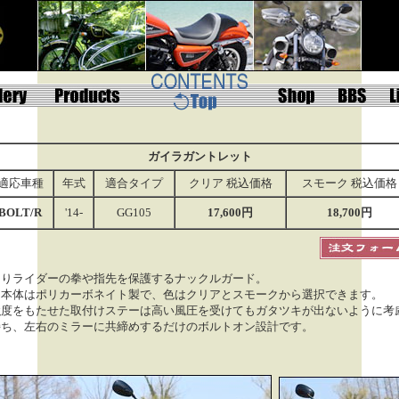
ガイラガントレット
適応車種
年式
適合タイプ
クリア 税込価格
スモーク 税込価格
BOLT/R
'14-
GG105
17,600円
18,700円
よりライダーの拳や指先を保護する
ナックルガード
。
ド本体はポリカーボネイト製で、色はクリアとスモークから選択できます。
強度をもたせた取付けステーは高い風圧を受けてもガタツキが出ないように考
持ち、
左右のミラーに共締めするだけの
ボルトオン設計
です。