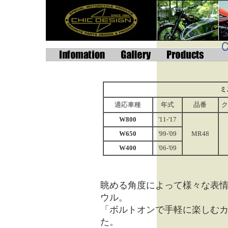
ミ
適応車種
年式
品番
ク
W800
'11-'17
W650
'99-'09
MR48
W400
'06-'09
眺める角度によって様々な表
ウル。
「ボルトオンで手軽に楽しむ
た。