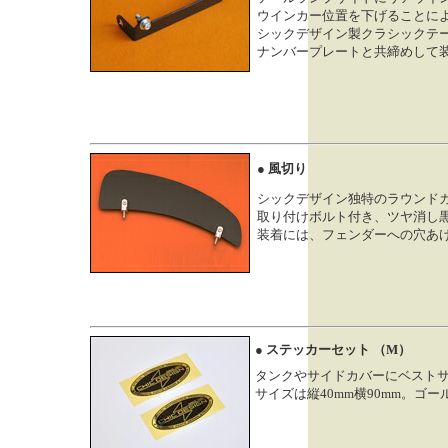
ウインカー位置を下げることに
シックデザイン製クラシックテ
ナンバープレートと共締めして
● 風切り
シックデザイン独特のラウンド
取り付けボルト付き、ツヤ消し
装着には、フェンダーへの穴あ
● ステッカーセット （M）
タンクやサイドカバーにベスト
サイズは縦40mm横90mm。ゴ