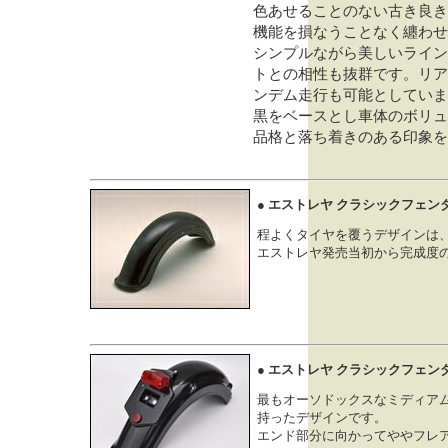
色あせることのない古き良き
機能を損なうことなく纏わせ
シンプルながら美しいライン
トとの相性も抜群です。リア
ンデム走行も可能としていま
黒をベースとし車体のボリュ
品格と落ち着きのある印象を
● エストレヤ クラシックフェン
程よくタイヤを覆うデザインは
エストレヤ発売当初から完成度
● エストレヤ クラシックフェンダ
最もオーソドックスなミディア
持ったデザインです。
エンド部分に向かってややフレ